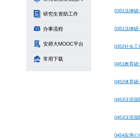
0351法
研究生资助工作
0351法
办事流程
安师大MOOC平台
0352社
常用下载
0451教
0452体
0453汉
0453汉
0454应