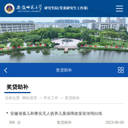
奖贷助补
奖贷助补
网站首页
学生工作
奖贷助补
当前位置:
->
->
安徽省孤儿和事实无人抚养儿童保障政策宣传明白纸
369
次
奖贷助补
2023-06-09