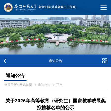
通知公告
通知公告
网站首页
通知公告
正文
当前位置:
->
->
关于2026年高等教育（研究生）国家教学成果奖
拟推荐名单的公示