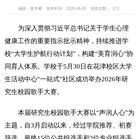
编辑：童华卿
发布时间：2026-06-01
浏览次数：
172
为深入贯彻习近平总书记关于学生心理
健康工作的重要指示批示精神，持续推进学
校
“
大学生护航行动计划
”
，构建
“
美育润心
”
协
同育人体系。学校于
5
月
30
日在花津校区大学
生活动中心
“
一站式
”
社区
成功举办
2026
年研
究生校园歌手大赛。
本
届
研究生校园歌手大赛以
“
声润
人
心
”
为
主题
，
自
3
月启动以来，经过学院推荐、初赛
筛选，最终
15
位公共组选手和
2
位专业组选手