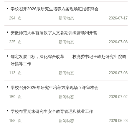
学校召开2026版研究生培养方案现场汇报答辩会
294
次
新闻动态
2026-07-17
安徽师范大学首届数字人文暑期训练营顺利开营
225
次
新闻动态
2026-07-08
锚定发展目标，深化综合改革——校党委书记王峰赴研究生院调
研指导工作
113
次
新闻动态
2026-07-03
学校召开2026年研究生培养方案现场互评审核会
159
次
新闻动态
2026-07-02
学校布置期末研究生安全教育管理和就业工作
158
次
新闻动态
2026-06-23