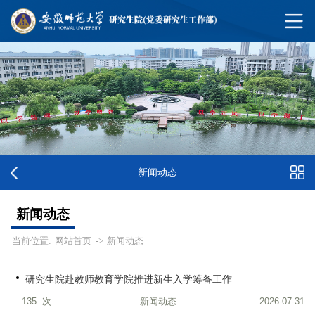
新闻动态
新闻动态
网站首页
新闻动态
当前位置:
->
研究生院赴教师教育学院推进新生入学筹备工作
135
次
新闻动态
2026-07-31