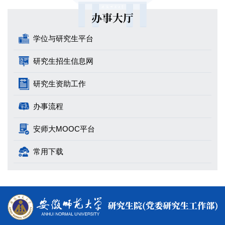
办事大厅
学位与研究生平台
研究生招生信息网
研究生资助工作
办事流程
安师大MOOC平台
常用下载